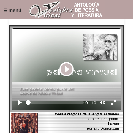
☰ menú
Play
Seek
Current
01:10
time
Poesía religiosa de la lengua española
Editora del fonograma:
Luzam
por Elia Domenzáin