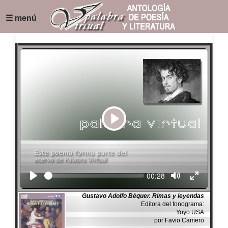
☰ menú
Play
Seek
Current
00:28
time
Gustavo Adolfo Béquer. Rimas y leyendas
Editora del fonograma:
Yoyo USA
por Favio Camero