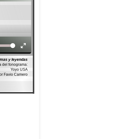
Volume
imas y leyendas
a del fonograma:
Yoyo USA
or Favio Camero