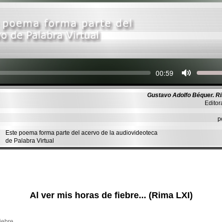
Seek
Current
00:59
time
Gustavo Adolfo Béquer. R
Editor
p
Este poema forma parte del acervo de la audiovideoteca
de Palabra Virtual
Al ver mis horas de fiebre... (Rima LXI)
fiebre