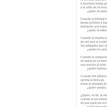
e insomnio lentas pa
a la orilla de mi lech
¿quién se senta
Cuando la trémula 
tienda próximo a exp
buscando una mano
¿quién la estre
Cuando la muerte vi
de mis ojos el cristal
mis párpados aún ab
¿quién los cerr
Cuando la campana
(si suena en mi funer
una oración al oírla,
¿quién murmur
Cuando mis pálidos 
oprima la tierra ya,
sobre la olvidada fo
¿quién vendrá a 
¿Quién, en fin, al otr
cuando el sol vuelva 
de que pasé por el 
quién se acorda