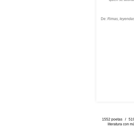
De:
Rimas, leyendas
1552 poetas / 519 
literatura con m