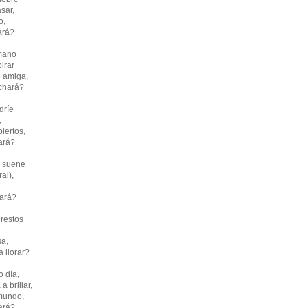
sar,
o,
rá?
mano
irar
 amiga,
chará?
dríe
,
iertos,
ará?
 suene
al),
ará?
restos
sa,
llorar?
o día,
a brillar,
mundo,
rá?