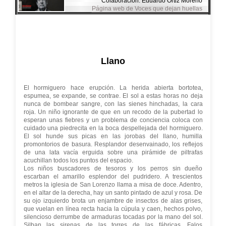
Colaboración: Eduardo Ortiz Moreno
Página web de Voces que dejan huellas
Llano
El hormiguero hace erupción. La herida abierta bortotea,
espumea, se expande, se contrae. El sol a estas horas no deja
nunca de bombear sangre, con las sienes hinchadas, la cara
roja. Un niño ignorante de que en un recodo de la pubertad lo
esperan unas fiebres y un problema de conciencia coloca con
cuidado una piedrecita en la boca despellejada del hormiguero.
El sol hunde sus picas en las jorobas del llano, humilla
promontorios de basura. Resplandor desenvainado, los reflejos
de una lata vacía erguida sobre una pirámide de piltrafas
acuchillan todos los puntos del espacio.
Los niños buscadores de tesoros y los perros sin dueño
escarban el amarillo esplendor del pudridero. A trescientos
metros la iglesia de San Lorenzo llama a misa de doce. Adentro,
en el altar de la derecha, hay un santo pintado de azul y rosa. De
su ojo izquierdo brota un enjambre de insectos de alas grises,
que vuelan en línea recta hacia la cúpula y caen, hechos polvo,
silencioso derrumbe de armaduras tocadas por la mano del sol.
Silban las sirenas de las torres de las fábricas. Falos