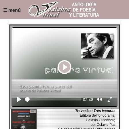
☰ menú
Play
Seek
Current
02:48
time
Travesías: Tres lecturas
Editora del fonograma:
Galaxia Gutenberg
por Octavio Paz