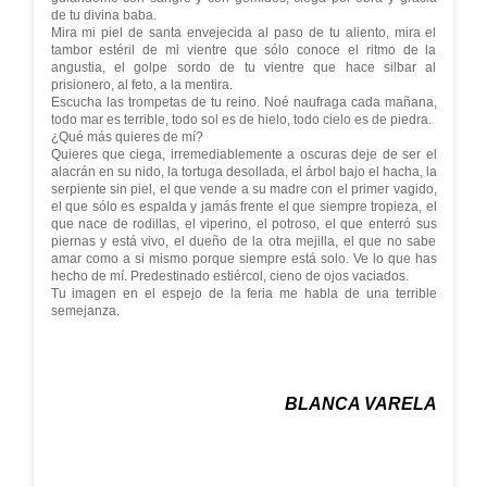
de tu divina baba.
Mira mi piel de santa envejecida al paso de tu aliento, mira el
tambor estéril de mi vientre que sólo conoce el ritmo de la
angustia, el golpe sordo de tu vientre que hace silbar al
prisionero, al feto, a la mentira.
Escucha las trompetas de tu reino. Noé naufraga cada mañana,
todo mar es terrible, todo sol es de hielo, todo cielo es de piedra.
¿Qué más quieres de mí?
Quieres que ciega, irremediablemente a oscuras deje de ser el
alacrán en su nido, la tortuga desollada, el árbol bajo el hacha, la
serpiente sin piel, el que vende a su madre con el primer vagido,
el que sólo es espalda y jamás frente el que siempre tropieza, el
que nace de rodillas, el viperino, el potroso, el que enterró sus
piernas y está vivo, el dueño de la otra mejilla, el que no sabe
amar como a si mismo porque siempre está solo. Ve lo que has
hecho de mí. Predestinado estiércol, cieno de ojos vaciados.
Tu imagen en el espejo de la feria me habla de una terrible
semejanza.
BLANCA VARELA