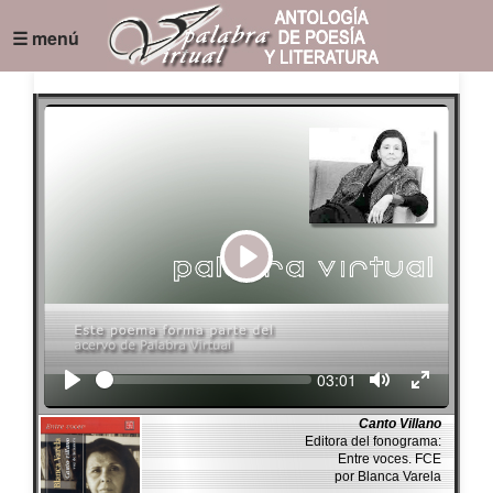
☰ menú
Play
Seek
Current
03:01
time
Canto Villano
Editora del fonograma:
Entre voces. FCE
por Blanca Varela