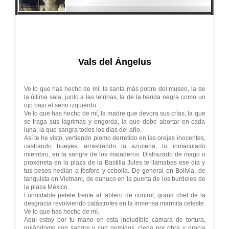
Vals del Ángelus
Ve lo que has hecho de mí, la santa más pobre del museo, la de
la última sala, junto a las letrinas, la de la herida negra como un
ojo bajo el seno izquierdo.
Ve lo que has hecho de mí, la madre que devora sus crías, la que
se traga sus lágrimas y engorda, la que debe abortar en cada
luna, la que sangra todos los días del año.
Así te he visto, vertiendo plomo derretido en las orejas inocentes,
castrando bueyes, arrastrando tu azucena, tu inmaculado
miembro, en la sangre de los mataderos. Disfrazado de mago o
proxeneta en la plaza de la Bastilla Jules te llamabas ese día y
tus besos hedían a fósforo y cebolla. De general en Bolivia, de
tanquista en Vietnam, de eunuco en la puerta de los burdeles de
la plaza México.
Formidable pelele frente al tablero de control; grand chef de la
desgracia revolviendo catástrofes en la inmensa marmita celeste.
Ve lo que has hecho de mí.
Aquí estoy por tu mano en esta ineludible cámara de tortura,
guiándome con sangre y con gemidos, ciega por obra y gracia