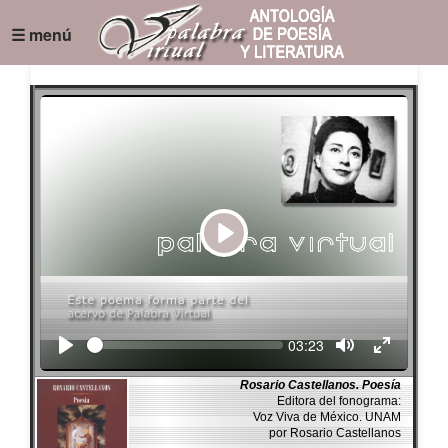
☰ menú
Play
Seek
Current
03:23
time
Rosario Castellanos. Poesía
Editora del fonograma:
Voz Viva de México. UNAM
por Rosario Castellanos