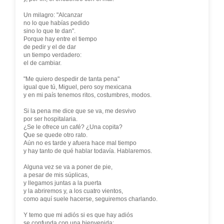
Un milagro: "Alcanzar
no lo que habías pedido
sino lo que te dan".
Porque hay entre el tiempo
de pedir y el de dar
un tiempo verdadero:
el de cambiar.
"Me quiero despedir de tanta pena"
igual que tú, Miguel, pero soy mexicana
y en mi país tenemos ritos, costumbres, modos.
Si la pena me dice que se va, me desvivo
por ser hospitalaria.
¿Se le ofrece un café? ¿Una copita?
Que se quede otro rato.
Aún no es tarde y afuera hace mal tiempo
y hay tanto de qué hablar todavía. Hablaremos.
Alguna vez se va a poner de pie,
a pesar de mis súplicas,
y llegamos juntas a la puerta
y la abriremos y, a los cuatro vientos,
como aquí suele hacerse, seguiremos charlando.
Y temo que mi adiós si es que hay adiós
se confunda con una bienvenida: