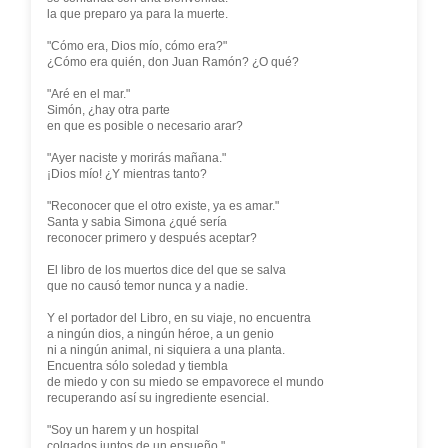
la que preparo ya para la muerte.
"Cómo era, Dios mío, cómo era?"
¿Cómo era quién, don Juan Ramón? ¿O qué?
"Aré en el mar."
Simón, ¿hay otra parte
en que es posible o necesario arar?
"Ayer naciste y morirás mañana."
¡Dios mío! ¿Y mientras tanto?
"Reconocer que el otro existe, ya es amar."
Santa y sabia Simona ¿qué sería
reconocer primero y después aceptar?
El libro de los muertos dice del que se salva
que no causó temor nunca y a nadie.
Y el portador del Libro, en su viaje, no encuentra
a ningún dios, a ningún héroe, a un genio
ni a ningún animal, ni siquiera a una planta.
Encuentra sólo soledad y tiembla
de miedo y con su miedo se empavorece el mundo
recuperando así su ingrediente esencial.
"Soy un harem y un hospital
colgados juntos de un ensueño."