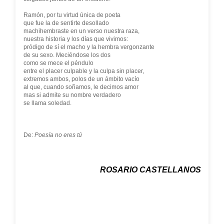
Ramón, por tu virtud única de poeta
que fue la de sentirte desollado
machihembraste en un verso nuestra raza,
nuestra historia y los días que vivimos:
pródigo de sí el macho y la hembra vergonzante
de su sexo. Meciéndose los dos
como se mece el péndulo
entre el placer culpable y la culpa sin placer,
extremos ambos, polos de un ámbito vacío
al que, cuando soñamos, le decimos amor
mas si admite su nombre verdadero
se llama soledad.
De:
Poesía no eres tú
ROSARIO CASTELLANOS