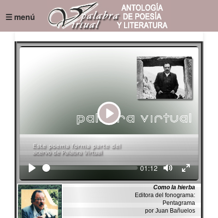
☰ menú
Play
Seek
Current
01:12
time
Como la hierba
Editora del fonograma:
Pentagrama
por Juan Bañuelos