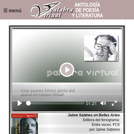
☰ menú
Play
Seek
Current
01:21
time
Jaime Sabines en Bellas Artes
Editora del fonograma:
Entre voces. FCE
por Jaime Sabines