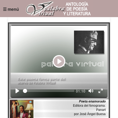
☰ menú
Play
Seek
Current
01:10
time
Poeta enamorado
Editora del fonograma:
Panart
por José Ángel Buesa