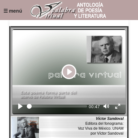
☰ menú
Play
Seek
Current
00:47
time
Víctor Sandoval
Editora del fonograma:
Voz Viva de México. UNAM
por Víctor Sandoval