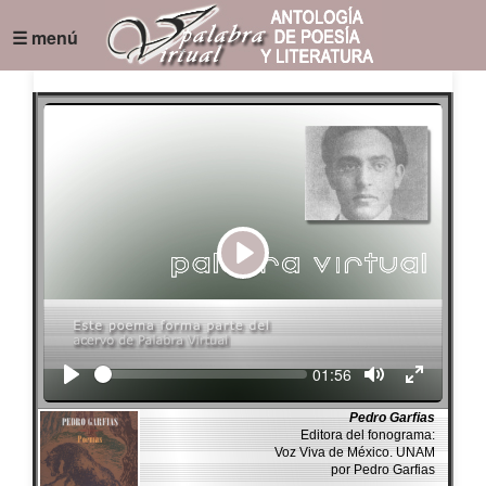
☰ menú
Play
Seek
Current
01:56
time
Pedro Garfias
Editora del fonograma:
Voz Viva de México. UNAM
por Pedro Garfias