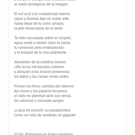
al vuelo prodigioso de tu imagen.
El sol azul con cuidadosas manos
rayos y brumas teje en noble arte
hasta dejar de tu color, amada,
la piel inmaculada de la tarde.
Te miro recostada sobre el césped,
agua verde y verdor claro tu carne,
tu rumoroso pelo embravecido
y el bosque de tu risa palpitante.
Alrededor de tus tobillos breves
ciñe la luz minúsculos collares
y abrazan a tus brazos poderosos
los tallos y las ramas verde antes.
Pulsan las finas cuerdas del silencio
tus voces y los pájaros locuaces;
el cielo en plenitud abre sus venas
de calurosa y colorada sangre
¡y alza mi corazón su pesadumbre
como un nido de sombras un gigante!
(I) De:
Primavera en Eaton Hastings