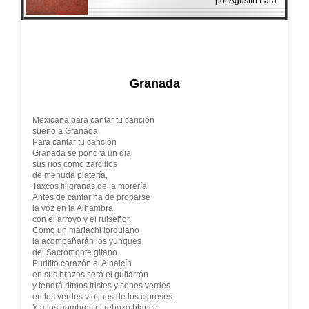
por Agustín Lara
Granada
Mexicana para cantar tu canción
sueño a Granada.
Para cantar tu canción
Granada se pondrá un día
sus ríos como zarcillos
de menuda platería,
Taxcos filigranas de la morería.
Antes de cantar ha de probarse
la voz en la Alhambra
con el arroyo y el ruiseñor.
Como un mariachi lorquiano
la acompañarán los yunques
del Sacromonte gitano.
Puritito corazón el Albaicín
en sus brazos será el guitarrón
y tendrá ritmos tristes y sones verdes
en los verdes violines de los cipreses.
Y a los hombros el rebozo blanco