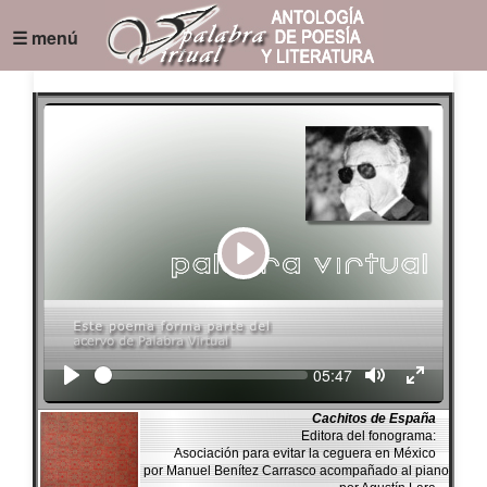
☰ menú
Play
Seek
Current
05:47
time
Cachitos de España
Editora del fonograma:
Asociación para evitar la ceguera en México
por Manuel Benítez Carrasco acompañado al piano