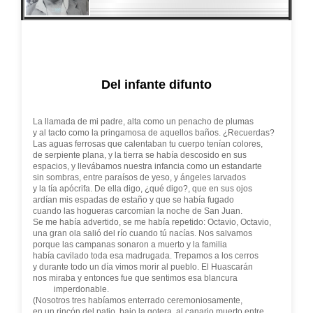
Del infante difunto
La llamada de mi padre, alta como un penacho de plumas
y al tacto como la pringamosa de aquellos baños. ¿Recuerdas?
Las aguas ferrosas que calentaban tu cuerpo tenían colores,
de serpiente plana, y la tierra se había descosido en sus
espacios, y llevábamos nuestra infancia como un estandarte
sin sombras, entre paraísos de yeso, y ángeles larvados
y la tía apócrifa. De ella digo, ¿qué digo?, que en sus ojos
ardían mis espadas de estaño y que se había fugado
cuando las hogueras carcomían la noche de San Juan.
Se me había advertido, se me había repetido: Octavio, Octavio,
una gran ola salió del río cuando tú nacías. Nos salvamos
porque las campanas sonaron a muerto y la familia
había cavilado toda esa madrugada. Trepamos a los cerros
y durante todo un día vimos morir al pueblo. El Huascarán
nos miraba y entonces fue que sentimos esa blancura
imperdonable.
(Nosotros tres habíamos enterrado ceremoniosamente,
en un rincón del patio, bajo la gotera, al canario muerto entre