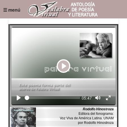
☰ menú
Play
Seek
Current
05:47
time
Rodolfo Hinostroza
Editora del fonograma:
Voz Viva de América Latina. UNAM
por Rodolfo Hinostroza