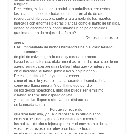
lenguas?...
Recuerdas, exiliado por tu brutal sonambulismo, recuerdas
las alcantarillas de tu ciudad que nutrieron al río de oro,
recuerdas el abrevadero, junto a la alameda de los muertos
marcada con enormes piedras blancas como el llanto de un dios,
donde se encontraban los talismanes y los palos torcidos
que inundaban de majestad tu frente?
(Seres, nombres de
seres.
Deslumbramiento de monos habladores bajo el cielo feriado./
Tambores
de piel de chivo alejando cosas y cosas de bronce
hacia las capitales escarlata, mientras mi madre, partícipe de mi
sueño, aguardaba por unas bellas frutas que yo había visto
en el mercado, al fondo, junto a las ollas pintadas.)
De este destino diré hoy que lo ví crecer
como el arco de yeso de la casa, cuando mi sombra huía
como una llama muerta. Y del llanto que pendió
de los dedos monótonos, digo que puede ser ternísimo
cuando se tiene una espada de lata
y las estrellas llegan a abrevar sus distancias
en la mirada parda.
Porque yo recuerdo
que tuve todo eso, y que vi reposar a un burro blanco
en el sol de Enero y que oí comentar a los mayores
las noticias de cierta lejana guerra. Y el movimiento del caballo
y ese rey perezoso me retuvieron horas y horas
en el perfume de la media mañana, bajo el sol de Enero,