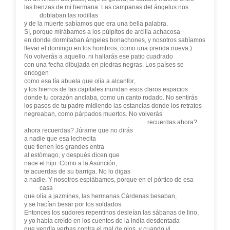
las trenzas de mi hermana. Las campanas del ángelus nos
doblaban las rodillas
y de la muerte sabíamos que era una bella palabra.
Sí, porque mirábamos a los púlpitos de arcilla achacosa
en donde dormitaban ángeles bonachones, y nosotros sabíamos
llevar el domingo en los hombros, como una prenda nueva.)
No volverás a aquello, ni hallarás ese patio cuadrado
con una fecha dibujada en piedras negras. Los países se
encogen
como esa tía abuela que olía a alcanfor,
y los hierros de las capitales inundan esos claros espacios
donde tu corazón anclaba, como un canto rodado. No sentirás
los pasos de tu padre midiendo las estancias donde los retratos
negreaban, como párpados muertos. No volverás
recuerdas ahora?
ahora recuerdas? Júrame que no dirás
a nadie que esa lechecita
que tienen los grandes entra
al estómago, y después dicen que
nace el hijo. Como a la Asunción,
te acuerdas de su barriga. No lo digas
a nadie. Y nosotros espiábamos, porque en el pórtico de esa
casa
que olía a jazmines, las hermanas Cárdenas besaban,
y se hacían besar por los soldados.
Entonces los sudores repentinos desleían las sábanas de lino,
y yo había creído en los cuentos de la india desdentada
que vendía yerbas contra el mal de ojos, y cuando vi