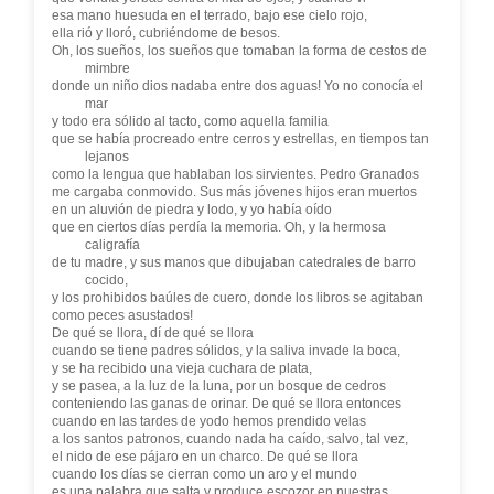
esa mano huesuda en el terrado, bajo ese cielo rojo,
ella rió y lloró, cubriéndome de besos.
Oh, los sueños, los sueños que tomaban la forma de cestos de
mimbre
donde un niño dios nadaba entre dos aguas! Yo no conocía el
mar
y todo era sólido al tacto, como aquella familia
que se había procreado entre cerros y estrellas, en tiempos tan
lejanos
como la lengua que hablaban los sirvientes. Pedro Granados
me cargaba conmovido. Sus más jóvenes hijos eran muertos
en un aluvión de piedra y lodo, y yo había oído
que en ciertos días perdía la memoria. Oh, y la hermosa
caligrafía
de tu madre, y sus manos que dibujaban catedrales de barro
cocido,
y los prohibidos baúles de cuero, donde los libros se agitaban
como peces asustados!
De qué se llora, dí de qué se llora
cuando se tiene padres sólidos, y la saliva invade la boca,
y se ha recibido una vieja cuchara de plata,
y se pasea, a la luz de la luna, por un bosque de cedros
conteniendo las ganas de orinar. De qué se llora entonces
cuando en las tardes de yodo hemos prendido velas
a los santos patronos, cuando nada ha caído, salvo, tal vez,
el nido de ese pájaro en un charco. De qué se llora
cuando los días se cierran como un aro y el mundo
es una palabra que salta y produce escozor en nuestras