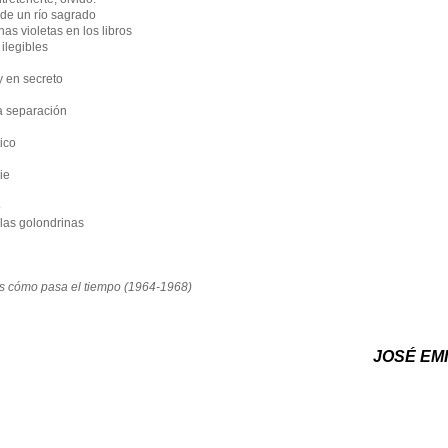
 de un río sagrado
s violetas en los libros
ilegibles
y en secreto
a separación
ico
e
o
las golondrinas
s cómo pasa el tiempo (1964-1968)
JOSÉ EM