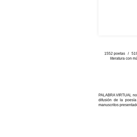
1552 poetas / 519 
literatura con m
PALABRA VIRTUAL no per
difusión de la poesía
manuscritos presentado