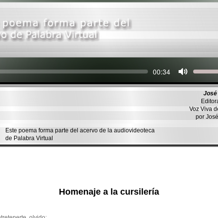
Seek
Current
00:34
time
José
Editor
Voz Viva 
por Jos
Este poema forma parte del acervo de la audiovideoteca
de Palabra Virtual
Homenaje a la cursilería
tretenerte, olvido: