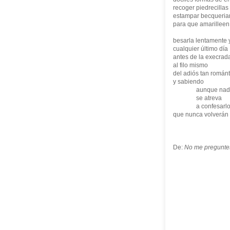
recoger piedrecillas
estampar becqueriana
para que amarilleen 
besarla lentamente 
cualquier último día
antes de la execrad
al filo mismo
del adiós tan románt
y sabiendo
aunque nadi
se atreva
a confesarl
que nunca volverán 
De:
No me pregunte