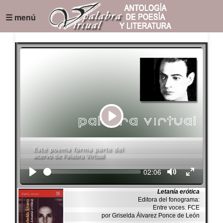
☰ menú
Play
Seek
Current
02:06
time
Letanía erótica
Editora del fonograma:
Entre voces. FCE
por Griselda Álvarez Ponce de León