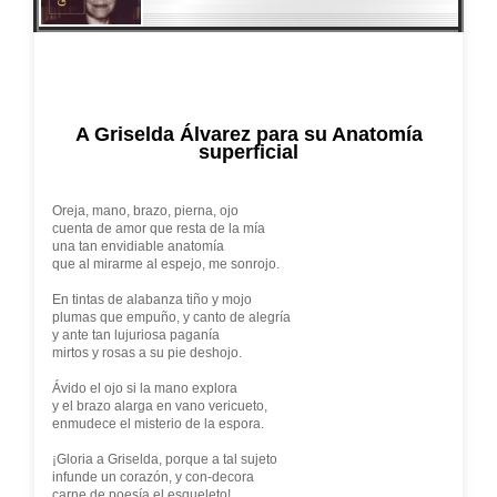
A Griselda Álvarez para su Anatomía
superficial
Oreja, mano, brazo, pierna, ojo
cuenta de amor que resta de la mía
una tan envidiable anatomía
que al mirarme al espejo, me sonrojo.
En tintas de alabanza tiño y mojo
plumas que empuño, y canto de alegría
y ante tan lujuriosa paganía
mirtos y rosas a su pie deshojo.
Ávido el ojo si la mano explora
y el brazo alarga en vano vericueto,
enmudece el misterio de la espora.
¡Gloria a Griselda, porque a tal sujeto
infunde un corazón, y con-decora
carne de poesía el esqueleto!