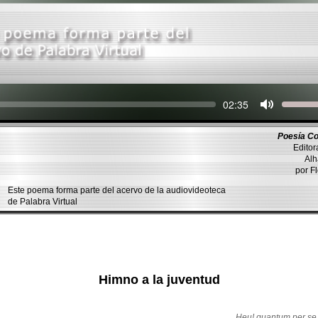
Seek
Current
02:35
time
Poesía Co
Editor
Alh
por F
Este poema forma parte del acervo de la audiovideoteca
de Palabra Virtual
Himno a la juventud
Heu! quantum per se 