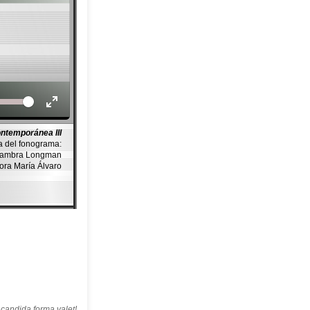
Volume
ntemporánea III
a del fonograma:
ambra Longman
lora María Álvaro
candida forma valet!