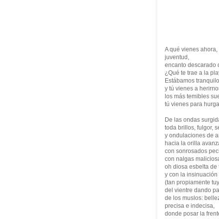
A qué vienes ahora,
juventud,
encanto descarado d
¿Qué te trae a la pl
Estábamos tranquil
y tú vienes a herirno
los más temibles su
tú vienes para hurg
De las ondas surgid
toda brillos, fulgor,
y ondulaciones de an
hacia la orilla avan
con sonrosados pec
con nalgas malicios
oh diosa esbelta de 
y con la insinuación
(tan propiamente tu
del vientre dando p
de los muslos: belle
precisa e indecisa,
donde posar la fren