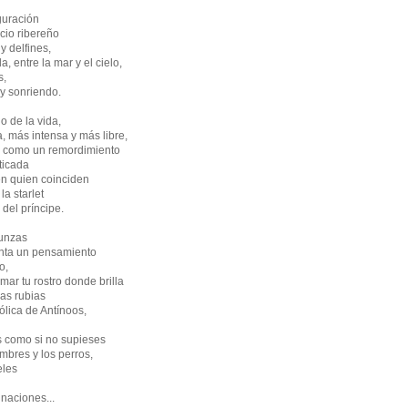
iguración
cio ribereño
y delfines,
, entre la mar y el cielo,
s,
y sonriendo.
o de la vida,
a, más intensa y más libre,
 como un remordimiento
sticada
 en quien coinciden
la starlet
 del príncipe.
runzas
enta un pensamiento
o,
mar tu rostro donde brilla
as rubias
ólica de Antínoos,
s como si no supieses
mbres y los perros,
eles
inaciones...