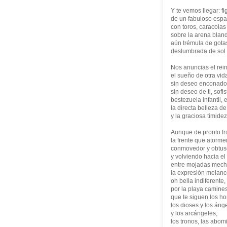
Y te vemos llegar: f
de un fabuloso espa
con toros, caracolas 
sobre la arena blanda
aún trémula de gota
deslumbrada de sol 
Nos anuncias el rein
el sueño de otra vid
sin deseo enconado
sin deseo de ti, sofi
bestezuela infantil,
la directa belleza de 
y la graciosa timidez
Aunque de pronto f
la frente que atorm
conmovedor y obtus
y volviendo hacia el 
entre mojadas mech
la expresión melanc
oh bella indiferente,
por la playa camine
que te siguen los ho
los dioses y los áng
y los arcángeles,
los tronos, las abom