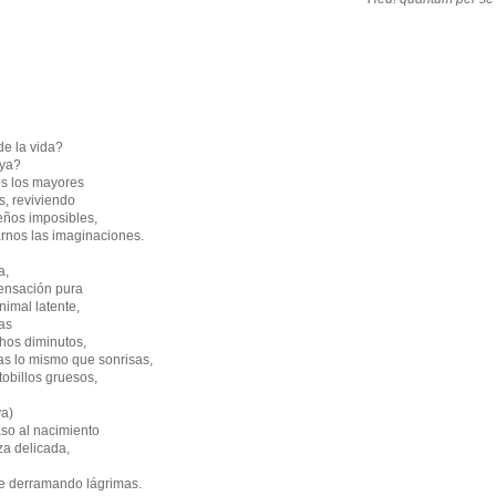
e la vida?
aya?
os los mayores
s, reviviendo
eños imposibles,
arnos las imaginaciones.
a,
 sensación pura
imal latente,
zas
hos diminutos,
as lo mismo que sonrisas,
tobillos gruesos,
ya)
aso al nacimiento
za delicada,
te derramando lágrimas.