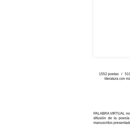
1552 poetas / 519 
literatura con m
PALABRA VIRTUAL no per
difusión de la poesía
manuscritos presentado