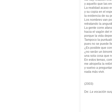
y aquello que las en
La realidad acaso e
y su copia en el esp
la evidencia de su p
Los nombres van po
retratando la angust
La gente corre afan
hacia el vagón del m
porque la vida depe
Tampoco la puntuali
pues no se puede lle
¿Es posible que con
¿no serán un binomi
una sola cosa que 
En estos temas, como
me atropella la retór
y vuelvo a preguntar
nada más vivir.
(2003)
De:
La vocación su