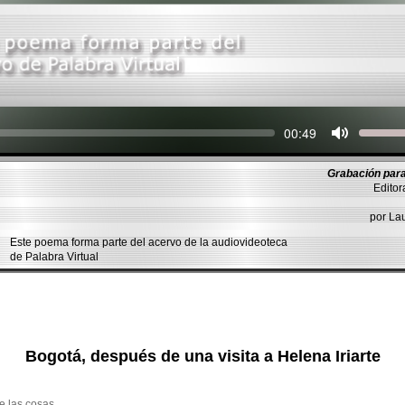
Seek
Current
00:49
time
Grabación para
Editor
por L
Este poema forma parte del acervo de la audiovideoteca
de Palabra Virtual
Bogotá, después de una visita a Helena Iriarte
e las cosas