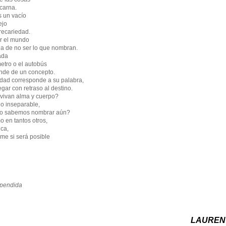
carna.
s un vacío
ejo
recariedad.
r el mundo
ia de no ser lo que nombran.
ada
etro o el autobús
nde de un concepto.
dad corresponde a su palabra,
gar con retraso al destino.
vivan alma y cuerpo?
o inseparable,
no sabemos nombrar aún?
 en tantos otros,
ica,
me si será posible
spendida
LAUREN