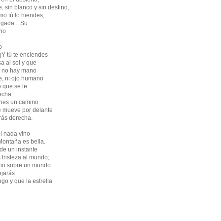
, sin blanco y sin destino,
mo tú lo hiendes,
rgada... Su
ino
o
! ¡Y tú te enciendes
a al sol y que
¡Y no hay mano
e, ni ojo humano
o que se le
lecha
ienes un camino
e mueve por delante
 irás derecha.
i nada vino
Montaña es bella.
de un instante
tristeza al mundo;
ano sobre un mundo
ejarás
ngo y que la estrella