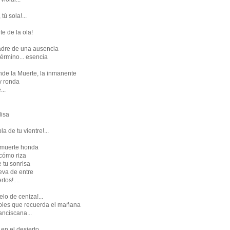
tú sola!...
e de la ola!
adre de una ausencia
érmino... esencia
onde la Muerte, la inmanente
y ronda
...
lisa
la de tu vientre!...
 muerte honda
 cómo riza
e tu sonrisa
leva de entre
tos!....
lo de ceniza!...
coles que recuerda el mañana
anciscana...
 en el desierto,