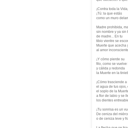
¡Contra toda la Vida, 
¡Tú: la que estás
como un muro delant
Madre prohibida, m
sin nombre y ya sin t
de madre... En tu
tibio vientre se esc
Muerte que acecha 
al amor inconsciente
¡Y cómo pierde su
filo, como se vuelve 
y cálida y redonda
la Muerte en la tinieb
¡Cómo trasciende a
el agua de tus ojos,
el soplo de la Muert
a flor de labio y se l
los dientes entreabier
¡Tu sonrisa es un vue
De ceniza del miér
o de ceniza leve y fr
La flecha que se tira