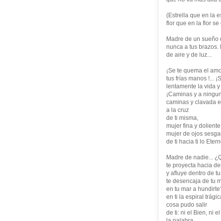
(Estrella que en la 
flor que en la flor se
Madre de un sueño 
nunca a tus brazos.
de aire y de luz...
¡Se te quema el amo
tus frías manos !... 
lentamente la vida y 
¡Caminas y a ningun
caminas y clavada e
a la cruz
de ti misma,
mujer fina y doliente
mujer de ojos sesg
de ti hacia ti lo Eter
Madre de nadie... ¿
te proyecta hacia de
y afluye dentro de tu
te desencaja de tu m
en tu mar a hundirte
en ti la espiral trág
cosa pudo salir
de ti: ni el Bien, ni e
la palabra