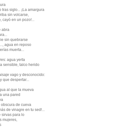
gura
 tras siglo... ¡La amargura
riba sin volcarse,
, cayó en un pozo!...
e abra
ra...
pie sin quebrarse
o..., agua en reposo
erías muerta...
res: agua yerta
a sensible, talco herido
isaje vago y desconocido:
y que despertar...
ngua al que la mueva
o a una pared
va
o obscura de cueva
s de vinagre en tu sed!...
 sirvas para lo
s mujeres,
s