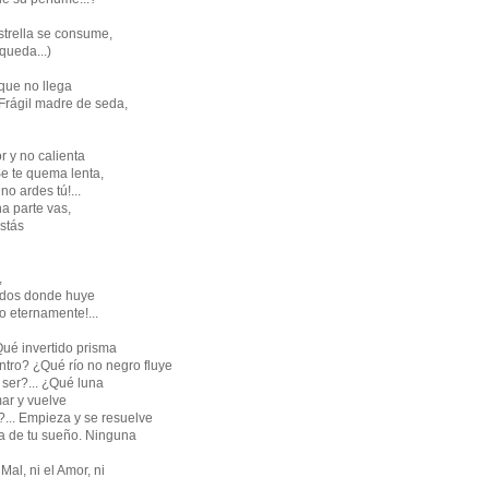
estrella se consume,
 queda...)
que no llega
 Frágil madre de seda,
r y no calienta
¡Se te quema lenta,
no ardes tú!...
a parte vas,
stás
,
ados donde huye
no eternamente!...
Qué invertido prisma
ntro? ¿Qué río no negro fluye
 ser?... ¿Qué luna
ar y vuelve
?... Empieza y se resuelve
ica de tu sueño. Ninguna
l Mal, ni el Amor, ni