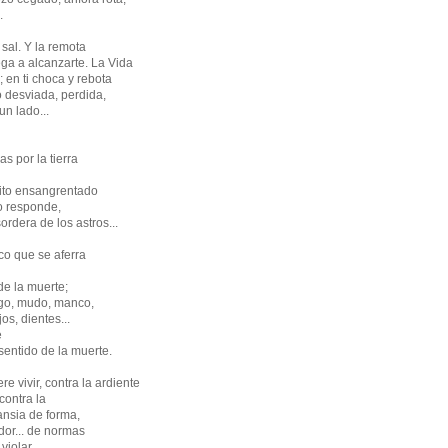
.
Y sal. Y la remota
lega a alcanzarte. La Vida
 en ti choca y rebota
o desviada, perdida,
n lado... 
s por la tierra
rito ensangrentado
no responde,
ordera de los astros...
rco que se aferra
de la muerte;
iego, mudo, manco,
os, dientes...
e
 sentido de la muerte.
re vivir, contra la ardiente
contra la
ansia de forma,
idor... de normas
iolar...