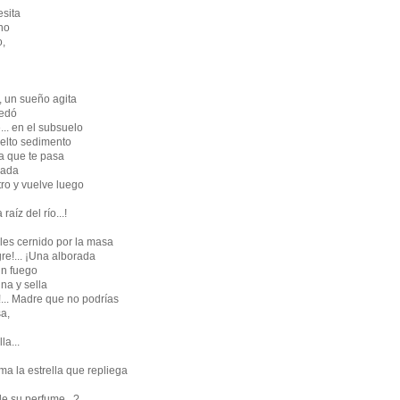
esita
no
o,
 un sueño agita
uedó
.. en el subsuelo
vuelto sedimento
a que te pasa
eada
tro y vuelve luego
raíz del río...!
les cernido por la masa
re!... ¡Una alborada
¡Un fuego
na y sella
!... Madre que no podrías
a,
la...
a la estrella que repliega
de su perfume...?