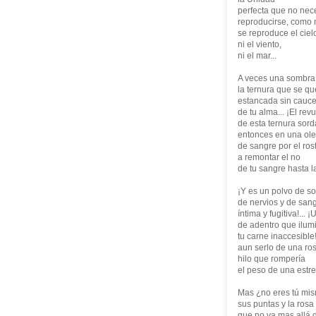
perfecta que no nec
reproducirse, como 
se reproduce el ciel
ni el viento,
ni el mar...
A veces una sombra,
la ternura que se q
estancada sin cauce.
de tu alma... ¡El re
de esta ternura sord
entonces en una ol
de sangre por el ros
a remontar el no
de tu sangre hasta la 
¡Y es un polvo de so
de nervios y de sang
íntima y fugitiva!... 
de adentro que ilumi
tu carne inaccesible
aun serlo de una ros
hilo que rompería
el peso de una estrel
Mas ¿no eres tú mism
sus puntas y la rosa
que no va mas allá 