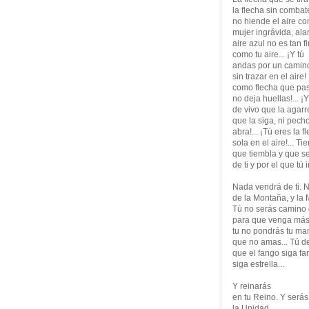
la flecha sin combate
no hiende el aire co
mujer ingrávida, ala
aire azul no es tan f
como tu aire... ¡Y tú
andas por un camin
sin trazar en el aire
como flecha que pas
no deja huellas!... 
de vivo que la agarr
que la siga, ni pech
abra!... ¡Tú eres la f
sola en el aire!... T
que tiembla y que s
de ti y por el que tú
Nada vendrá de ti. N
de la Montaña, y la 
Tú no serás camino 
para que venga más 
tu no pondrás tu m
que no amas... Tú d
que el fango siga fa
siga estrella...
Y reinarás
en tu Reino. Y serás
la Unidad