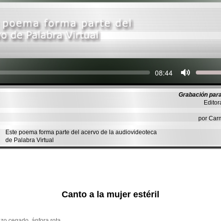
Seek
Current
08:44
time
Grabación para
Editor
por Ca
Este poema forma parte del acervo de la audiovideoteca
de Palabra Virtual
Canto a la mujer estéril
zo cegado, ánfora rota,