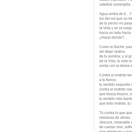
catedral sumergida..
Agua arriba de ti... 
luz del sol que no l
de tu pecho no pasa;
la Vida y se va lueg
hacia un lado hacia u
¿Hacia donde?...
Como la Noche, pasa
sin dejar rastros
de tu sombra; y al g
de la Vida, tu vida 
sorda con la divina s
Contra el instinto te
a tu flanco,
tu sentido exquisito 
contra el instinto c
que busca brazos, oj
tu sentido más fuert
que todo instinto, tu
Tú contra lo que quie
nebulosa de almas, 
obscura, miserable 
de cuerpo vivo, sufr
que obedecer o que v