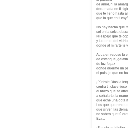
de amor, ni la amar
derramada en ti siglo
que te llenó hasta ar
que lo que en ti cayó
No hay hacha que t
sol en la selva obscu
Ni espejo que te co
y tu dentro del vidri
donde al mirarte te v
Agua en reposo tú e
de estanque, gelatin
de luz fugaz
donde duerme un pa
el paisaje que no ha
¡Púdrale Dios la le
contra ti; clave ties
el brazo que se atre
a señalarte; la man
que eche una gota má
Los que quieren que
que sirven las demá
no saben que tú ere
Eva...
¡Eva sin maldición,