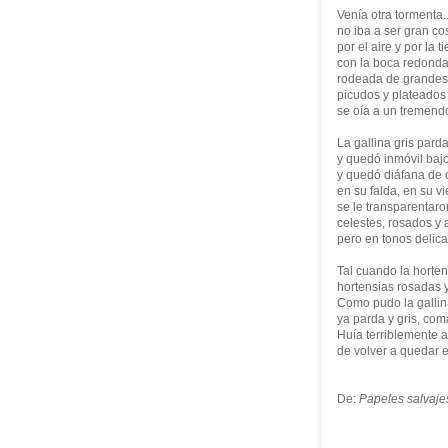
Venía otra tormenta.
no iba a ser gran c
por el aire y por la ti
con la boca redonda
rodeada de grandes
picudos y plateados
se oía a un tremend
La gallina gris pard
y quedó inmóvil bajo
y quedó diáfana de 
en su falda, en su vi
se le transparentar
celestes, rosados y 
pero en tonos delic
Tal cuando la horte
hortensias rosadas y
Como pudo la gallina
ya parda y gris, com
Huía terriblemente a
de volver a quedar e
De:
Papeles salvaje