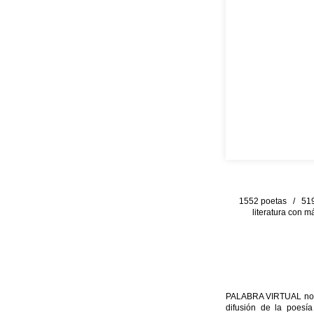
1552 poetas / 519 
literatura con m
PALABRA VIRTUAL no per
difusión de la poesía