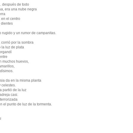
.. después de todo
osa, era una nube negra
erra
 en el centro
 dientes
o rugido y un rumor de campanitas.
a corrió por la sombra
 la luz de plata
organdí
entre
on muchos huevos,
amarillos,
adísimos.
nsia da en la misma planta
 celestes.
 partió de la luz
adreja casi.
terrorizada
n el punto de luz de la tormenta.
s