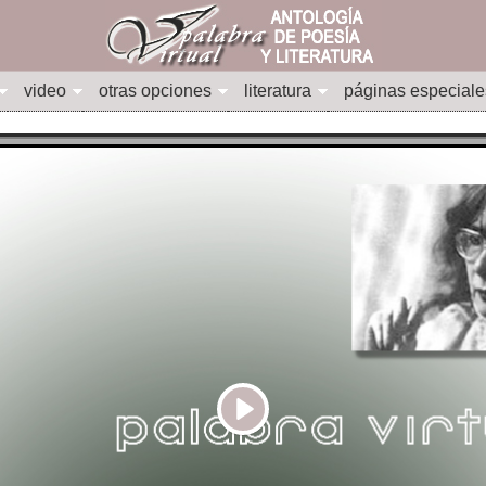
video
otras opciones
literatura
páginas especiale
Play