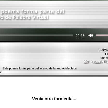
Seek
Current
00:58
time
Editor
El 
por 
Página web de El
Este poema forma parte del acervo de la audiovideoteca
al
Venía otra tormenta...