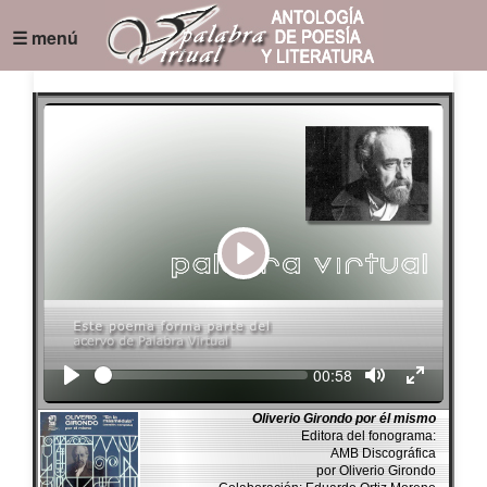
☰ menú
Play
Seek
Current
00:58
time
Oliverio Girondo por él mismo
Editora del fonograma:
AMB Discográfica
por Oliverio Girondo