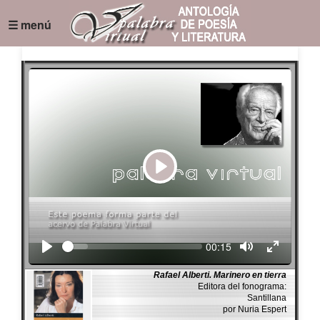
☰ menú
Play
Seek
Current
00:15
time
Rafael Alberti. Marinero en tierra
Editora del fonograma:
Santillana
por Nuria Espert