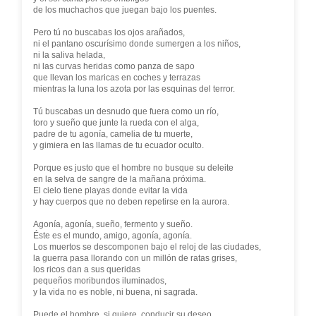
de los muchachos que juegan bajo los puentes.
Pero tú no buscabas los ojos arañados,
ni el pantano oscurísimo donde sumergen a los niños,
ni la saliva helada,
ni las curvas heridas como panza de sapo
que llevan los maricas en coches y terrazas
mientras la luna los azota por las esquinas del terror.
Tú buscabas un desnudo que fuera como un río,
toro y sueño que junte la rueda con el alga,
padre de tu agonía, camelia de tu muerte,
y gimiera en las llamas de tu ecuador oculto.
Porque es justo que el hombre no busque su deleite
en la selva de sangre de la mañana próxima.
El cielo tiene playas donde evitar la vida
y hay cuerpos que no deben repetirse en la aurora.
Agonía, agonía, sueño, fermento y sueño.
Éste es el mundo, amigo, agonía, agonía.
Los muertos se descomponen bajo el reloj de las ciudades,
la guerra pasa llorando con un millón de ratas grises,
los ricos dan a sus queridas
pequeños moribundos iluminados,
y la vida no es noble, ni buena, ni sagrada.
Puede el hombre, si quiere, conducir su deseo