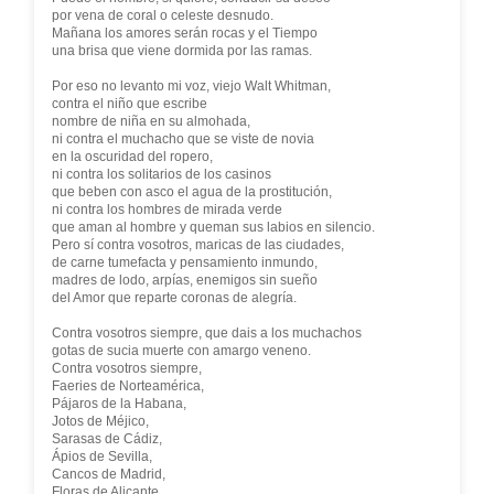
por vena de coral o celeste desnudo.
Mañana los amores serán rocas y el Tiempo
una brisa que viene dormida por las ramas.
Por eso no levanto mi voz, viejo Walt Whitman,
contra el niño que escribe
nombre de niña en su almohada,
ni contra el muchacho que se viste de novia
en la oscuridad del ropero,
ni contra los solitarios de los casinos
que beben con asco el agua de la prostitución,
ni contra los hombres de mirada verde
que aman al hombre y queman sus labios en silencio.
Pero sí contra vosotros, maricas de las ciudades,
de carne tumefacta y pensamiento inmundo,
madres de lodo, arpías, enemigos sin sueño
del Amor que reparte coronas de alegría.
Contra vosotros siempre, que dais a los muchachos
gotas de sucia muerte con amargo veneno.
Contra vosotros siempre,
Faeries de Norteamérica,
Pájaros de la Habana,
Jotos de Méjico,
Sarasas de Cádiz,
Ápios de Sevilla,
Cancos de Madrid,
Floras de Alicante,