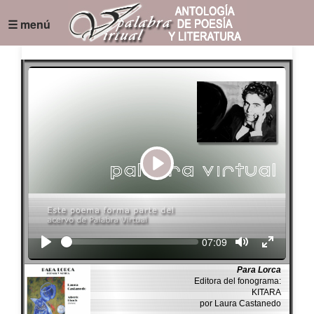
☰ menú
Play
Seek
Current
07:09
time
Para Lorca
Editora del fonograma:
KITARA
por Laura Castanedo