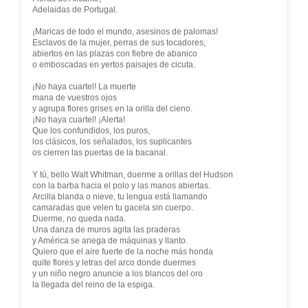
Adelaidas de Portugal.
¡Maricas de todo el mundo, asesinos de palomas!
Esclavos de la mujer, perras de sus tocadores,
abiertos en las plazas con fiebre de abanico
o emboscadas en yertos paisajes de cicuta.
¡No haya cuartel! La muerte
mana de vuestros ojos
y agrupa flores grises en la orilla del cieno.
¡No haya cuartel! ¡Alerta!
Que los confundidos, los puros,
los clásicos, los señalados, los suplicantes
os cierren las puertas de la bacanal.
Y tú, bello Walt Whitman, duerme a orillas del Hudson
con la barba hacia el polo y las manos abiertas.
Arcilla blanda o nieve, tu lengua está llamando
camaradas que velen tu gacela sin cuerpo.
Duerme, no queda nada.
Una danza de muros agita las praderas
y América se anega de máquinas y llanto.
Quiero que el aire fuerte de la noche más honda
quite flores y letras del arco donde duermes
y un niño negro anuncie a los blancos del oro
la llegada del reino de la espiga.