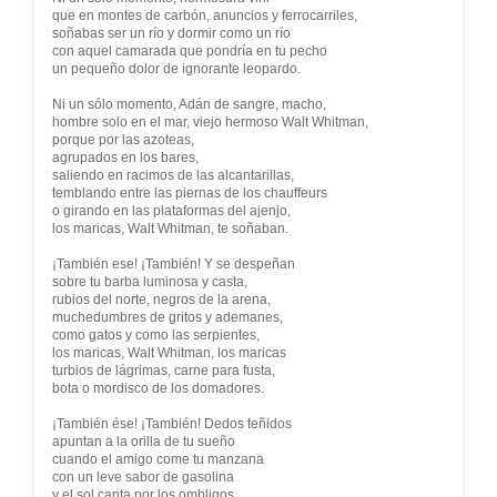
que en montes de carbón, anuncios y ferrocarriles,
soñabas ser un río y dormir como un río
con aquel camarada que pondría en tu pecho
un pequeño dolor de ignorante leopardo.
Ni un sólo momento, Adán de sangre, macho,
hombre solo en el mar, viejo hermoso Walt Whitman,
porque por las azoteas,
agrupados en los bares,
saliendo en racimos de las alcantarillas,
temblando entre las piernas de los chauffeurs
o girando en las plataformas del ajenjo,
los maricas, Walt Whitman, te soñaban.
¡También ese! ¡También! Y se despeñan
sobre tu barba luminosa y casta,
rubios del norte, negros de la arena,
muchedumbres de gritos y ademanes,
como gatos y como las serpientes,
los maricas, Walt Whitman, los maricas
turbios de lágrimas, carne para fusta,
bota o mordisco de los domadores.
¡También ése! ¡También! Dedos teñidos
apuntan a la orilla de tu sueño
cuando el amigo come tu manzana
con un leve sabor de gasolina
y el sol canta por los ombligos