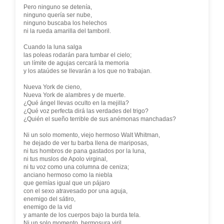
Pero ninguno se detenía,
ninguno quería ser nube,
ninguno buscaba los helechos
ni la rueda amarilla del tamboril.
Cuando la luna salga
las poleas rodarán para tumbar el cielo;
un límite de agujas cercará la memoria
y los ataúdes se llevarán a los que no trabajan.
Nueva York de cieno,
Nueva York de alambres y de muerte.
¿Qué ángel llevas oculto en la mejilla?
¿Qué voz perfecta dirá las verdades del trigo?
¿Quién el sueño terrible de sus anémonas manchadas?
Ni un solo momento, viejo hermoso Walt Whitman,
he dejado de ver tu barba llena de mariposas,
ni tus hombros de pana gastados por la luna,
ni tus muslos de Apolo virginal,
ni tu voz como una columna de ceniza;
anciano hermoso como la niebla
que gemías igual que un pájaro
con el sexo atravesado por una aguja,
enemigo del sátiro,
enemigo de la vid
y amante de los cuerpos bajo la burda tela.
Ni un solo momento, hermosura viril