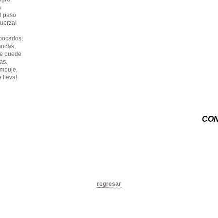
a
l paso
fuerza!
 bocados;
iendas;
me puede
as.
empuje,
 lleva!
CO
regresar