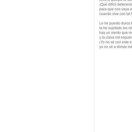
¡Qué difícil detenerl
para que nos vaya a
cuando vive con tal 
Le he puesto duros
la he sujetado las r
hay un viento que 
y la clava mil espuel
¡Yo no sé con este 
yo no sé a dónde me