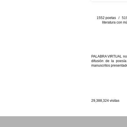
1552 poetas / 519 
literatura con m
PALABRA VIRTUAL no per
difusión de la poesía
manuscritos presentado
29,388,324
visitas