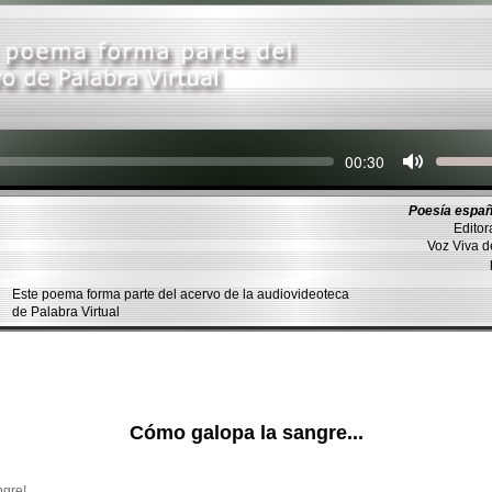
Seek
Current
00:30
time
Poesía españ
Editor
Voz Viva 
Este poema forma parte del acervo de la audiovideoteca
de Palabra Virtual
Cómo galopa la sangre...
ngre!