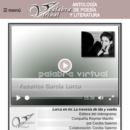
☰ menú
Play
Seek
Current
05:39
time
Lorca en mí. La travesía de ida y vuelta
Editora del videograma:
Compañía Reynier Mariño
por Cecilia Salerno
Colaboración: Cecilia Salerno