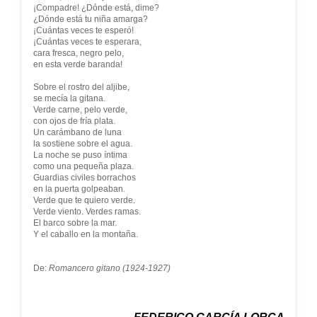
¡Compadre! ¿Dónde está, dime?
¿Dónde está tu niña amarga?
¡Cuántas veces te esperó!
¡Cuántas veces te esperara,
cara fresca, negro pelo,
en esta verde baranda!
Sobre el rostro del aljibe,
se mecía la gitana.
Verde carne, pelo verde,
con ojos de fría plata.
Un carámbano de luna
la sostiene sobre el agua.
La noche se puso íntima
como una pequeña plaza.
Guardias civiles borrachos
en la puerta golpeaban.
Verde que te quiero verde.
Verde viento. Verdes ramas.
El barco sobre la mar.
Y el caballo en la montaña.
De:
Romancero gitano (1924-1927)