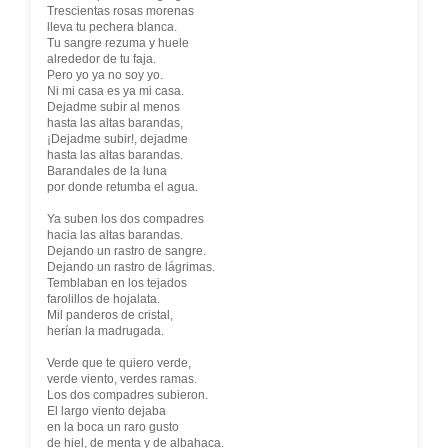
Trescientas rosas morenas
lleva tu pechera blanca.
Tu sangre rezuma y huele
alrededor de tu faja.
Pero yo ya no soy yo.
Ni mi casa es ya mi casa.
Dejadme subir al menos
hasta las altas barandas,
¡Dejadme subir!, dejadme
hasta las altas barandas.
Barandales de la luna
por donde retumba el agua.
Ya suben los dos compadres
hacia las altas barandas.
Dejando un rastro de sangre.
Dejando un rastro de lágrimas.
Temblaban en los tejados
farolillos de hojalata.
Mil panderos de cristal,
herían la madrugada.
Verde que te quiero verde,
verde viento, verdes ramas.
Los dos compadres subieron.
El largo viento dejaba
en la boca un raro gusto
de hiel, de menta y de albahaca.