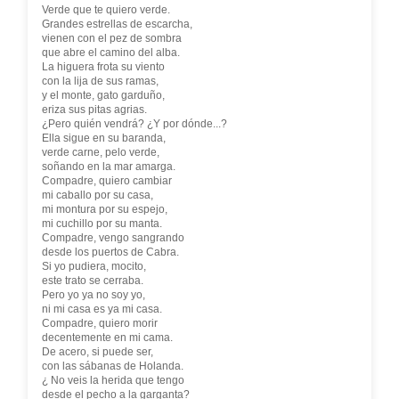
Verde que te quiero verde.
Grandes estrellas de escarcha,
vienen con el pez de sombra
que abre el camino del alba.
La higuera frota su viento
con la lija de sus ramas,
y el monte, gato garduño,
eriza sus pitas agrias.
¿Pero quién vendrá? ¿Y por dónde...?
Ella sigue en su baranda,
verde carne, pelo verde,
soñando en la mar amarga.
Compadre, quiero cambiar
mi caballo por su casa,
mi montura por su espejo,
mi cuchillo por su manta.
Compadre, vengo sangrando
desde los puertos de Cabra.
Si yo pudiera, mocito,
este trato se cerraba.
Pero yo ya no soy yo,
ni mi casa es ya mi casa.
Compadre, quiero morir
decentemente en mi cama.
De acero, si puede ser,
con las sábanas de Holanda.
¿ No veis la herida que tengo
desde el pecho a la garganta?