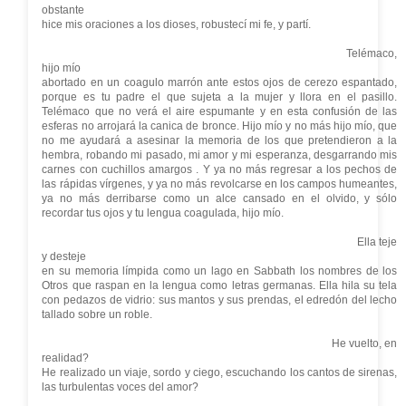
obstante
hice mis oraciones a los dioses, robustecí mi fe, y partí.
Telémaco,
hijo mío
abortado en un coagulo marrón ante estos ojos de cerezo espantado,
porque es tu padre el que sujeta a la mujer y llora en el pasillo.
Telémaco que no verá el aire espumante y en esta confusión de las
esferas no arrojará la canica de bronce. Hijo mío y no más hijo mío, que
no me ayudará a asesinar la memoria de los que pretendieron a la
hembra, robando mi pasado, mi amor y mi esperanza, desgarrando mis
carnes con cuchillos amargos . Y ya no más regresar a los pechos de
las rápidas vírgenes, y ya no más revolcarse en los campos humeantes,
ya no más derribarse como un alce cansado en el olvido, y sólo
recordar tus ojos y tu lengua coagulada, hijo mío.
Ella teje
y desteje
en su memoria límpida como un lago en Sabbath los nombres de los
Otros que raspan en la lengua como letras germanas. Ella hila su tela
con pedazos de vidrio: sus mantos y sus prendas, el edredón del lecho
tallado sobre un roble.
He vuelto, en
realidad?
He realizado un viaje, sordo y ciego, escuchando los cantos de sirenas,
las turbulentas voces del amor?