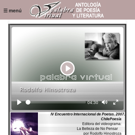
☰ menú
Play
Seek
Current
04:30
time
IV Encuentro Internacional de Poetas. 2007.
ChilePoesía
Editora del videograma:
La Belleza de No Pensar
por Rodolfo Hinostroza