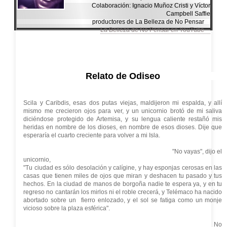
Colaboración: Ignacio Muñoz Cristi y Víctor
Campbell Saffie
productores de La Belleza de No Pensar
La Belleza de No Pensar en YouTube
Relato de Odiseo
Scila y Caribdis, esas dos putas viejas, maldijeron mi espalda, y allí
mismo me crecieron ojos para ver, y un unicornio brotó de mi saliva
diciéndose protegido de Artemisa, y su lengua caliente restañó mis
heridas en nombre de los dioses, en nombre de esos dioses. Dije que
esperaría el cuarto creciente para volver a mi Isla.
"No vayas", dijo el
unicornio,
"Tu ciudad es sólo desolación y calígine, y hay esponjas cerosas en las
casas que tienen miles de ojos que miran y deshacen tu pasado y tus
hechos. En la ciudad de manos de borgoña nadie te espera ya, y en tu
regreso no cantarán los mirlos ni el roble crecerá, y Telémaco ha nacido
abortado sobre un fierro enlozado, y el sol se fatiga como un monje
vicioso sobre la plaza esférica".
No