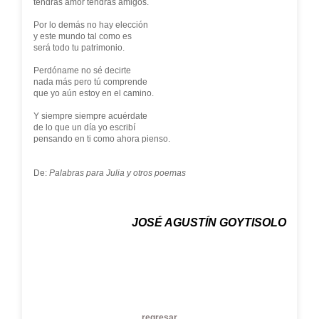
tendrás amor tendrás amigos.
Por lo demás no hay elección
y este mundo tal como es
será todo tu patrimonio.
Perdóname no sé decirte
nada más pero tú comprende
que yo aún estoy en el camino.
Y siempre siempre acuérdate
de lo que un día yo escribí
pensando en ti como ahora pienso.
De:
Palabras para Julia y otros poemas
JOSÉ AGUSTÍN GOYTISOLO
regresar