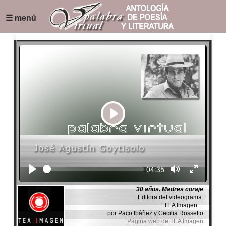
☰ menú
Play
Seek
Current
04:35
time
30 años. Madres coraje
Editora del videograma:
TEA Imagen
por Paco Ibáñez y Cecilia Rossetto
Página web de TEA Imagen