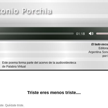
Seek
Current
01:18
time
El lado oscu
Editora
Argentina Son
por
Este poema forma parte del acervo de la audiovideoteca
de Palabra Virtual
Triste eres menos triste....
ste. Quédate triste.