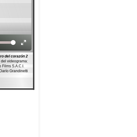
Volume
ro del corazón 2
 del videograma:
o Films S.A.C.I.
 Darío Grandinetti