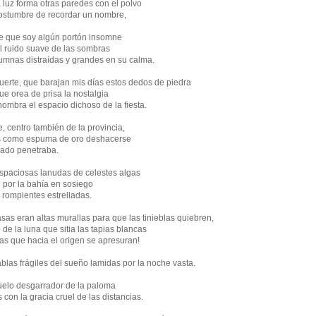
luz forma otras paredes con el polvo
costumbre de recordar un nombre,
e que soy algún portón insomne
el ruido suave de las sombras
lumnas distraídas y grandes en su calma.
erte, que barajan mis días estos dedos de piedra
que orea de prisa la nostalgia
ombra el espacio dichoso de la fiesta.
e, centro también de la provincia,
os como espuma de oro deshacerse
lgado penetraba.
paciosas lanudas de celestes algas
 por la bahía en sosiego
s rompientes estrelladas.
asas eran altas murallas para que las tinieblas quiebren,
 de la luna que sitia las tapias blancas
uas que hacia el origen se apresuran!
blas frágiles del sueño lamidas por la noche vasta.
vuelo desgarrador de la paloma
con la gracia cruel de las distancias.