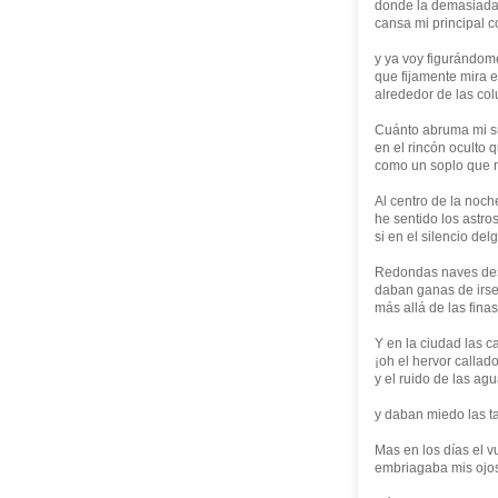
donde la demasiada 
cansa mi principal 
y ya voy figurándom
que fijamente mira 
alrededor de las co
Cuánto abruma mi su
en el rincón oculto 
como un soplo que n
Al centro de la noch
he sentido los astr
si en el silencio de
Redondas naves des
daban ganas de irse
más allá de las fina
Y en la ciudad las c
¡oh el hervor callado
y el ruido de las ag
y daban miedo las ta
Mas en los días el 
embriagaba mis ojos 