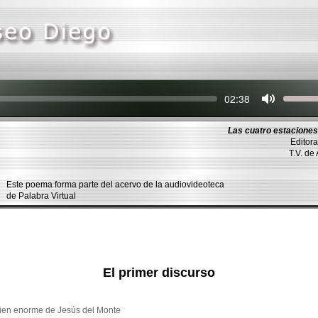
Seek
Current
02:38
time
Las cuatro estaciones
Editora
T.V. de
Este poema forma parte del acervo de la audiovideoteca
de Palabra Virtual
El primer discurso
bien enorme de Jesús del Monte