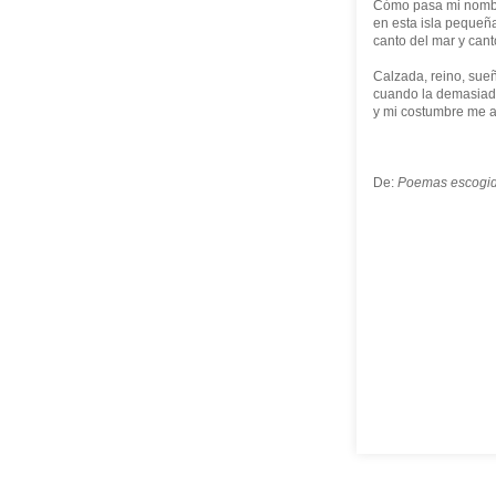
Cómo pasa mi nombre
en esta isla pequeñ
canto del mar y canto
Calzada, reino, sue
cuando la demasiada
y mi costumbre me a
De:
Poemas escogi