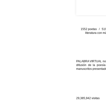
1552 poetas / 519 
literatura con m
PALABRA VIRTUAL no per
difusión de la poesía
manuscritos presentado
29,385,942
visitas