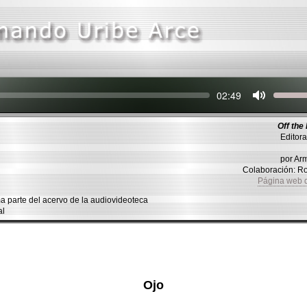
Seek
Current
02:49
time
Off the
Editora
O
por Ar
Colaboración: 
Página web 
parte del acervo de la audiovideoteca
al
Ojo