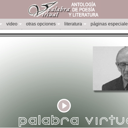
video
otras opciones
literatura
páginas especiale
Play