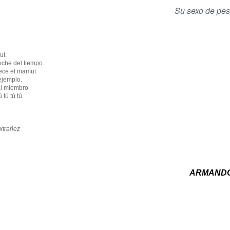
Su sexo de pe
ut.
che del tiempo.
ece el mamut
ejemplo.
l miembro
 tú tú tú.
extrañez
ARMANDO