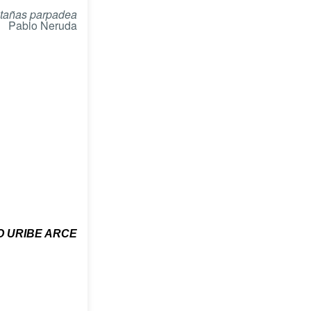
stañas parpadea
Pablo Neruda
 URIBE ARCE