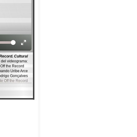
Volume
 Record. Cultural
 del videograma:
ff the Record
mando Uribe Arce
Rodrigo Gonçalves
de Off the Record