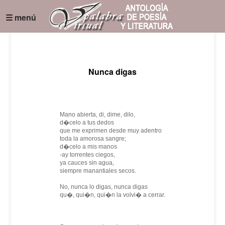
☰ menú
Nunca digas
Mano abierta, di, dime, dilo,
d�celo a tus dedos
que me exprimen desde muy adentro
toda la amorosa sangre;
d�celo a mis manos
-ay torrentes ciegos,
ya cauces sin agua,
siempre manantiales secos.
No, nunca lo digas, nunca digas
qu�, qui�n, qui�n la volvi� a cerrar.