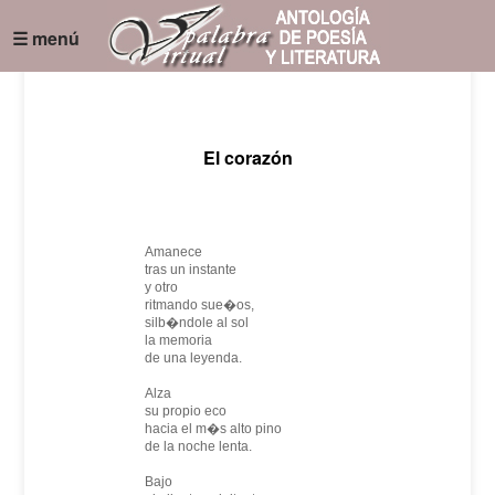
☰ menú
El corazón
Amanece
tras un instante
y otro
ritmando sue�os,
silb�ndole al sol
la memoria
de una leyenda.
Alza
su propio eco
hacia el m�s alto pino
de la noche lenta.
Bajo