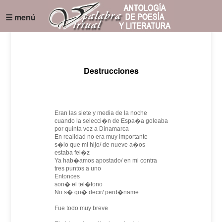
☰ menú
Destrucciones
Eran las siete y media de la noche
cuando la selecci�n de Espa�a goleaba
por quinta vez a Dinamarca
En realidad no era muy importante
s�lo que mi hijo/ de nueve a�os
estaba fel�z
Ya hab�amos apostado/ en mi contra
tres puntos a uno
Entonces
son� el tel�fono
No s� qu� decir/ perd�name
Fue todo muy breve