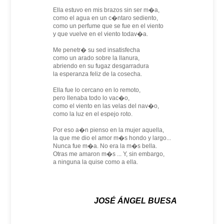
Ella estuvo en mis brazos sin ser m�a,
como el agua en un c�ntaro sediento,
como un perfume que se fue en el viento
y que vuelve en el viento todav�a.
Me penetr� su sed insatisfecha
como un arado sobre la llanura,
abriendo en su fugaz desgarradura
la esperanza feliz de la cosecha.
Ella fue lo cercano en lo remoto,
pero llenaba todo lo vac�o,
como el viento en las velas del nav�o,
como la luz en el espejo roto.
Por eso a�n pienso en la mujer aquella,
la que me dio el amor m�s hondo y largo...
Nunca fue m�a. No era la m�s bella.
Otras me amaron m�s ... Y, sin embargo,
a ninguna la quise como a ella.
JOSÉ ÁNGEL BUESA