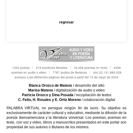
regresar
1552 poetas / 519 escritores literarios / 16,458 poemas en texto / 4356
poemas en audio y video / 7787 audios de literatura / con 22,131,985,038
accesos a las diferentes páginas del portal a partir del 10 de mayo de 2004
Blanca Orozco de Mateos
/ desarrollo del sitio
Marisa Mateos
/ digitalización de audio y video
Patricia Orozco y Dina Posada
/ recopilación de textos
C. Feito, H. Rosales y E. Ortiz Moreno
/ colaboración digital
PALABRA VIRTUAL no persigue ningún fin de lucro. Su objetivo es
exclusivamente de carácter cultural y educativo, mediante la difusión de la
poesía iberoamericana y la literatura universal. Los poemas, poemas en
texto, con voz y video, libros y manuscritos presentados en este portal son
propiedad de sus autores o titulares de los mismos.