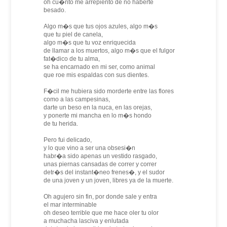
oh cu�nto me arrepiento de no haberte
besado.
Algo m�s que tus ojos azules, algo m�s
que tu piel de canela,
algo m�s que tu voz enriquecida
de llamar a los muertos, algo m�s que el fulgor
fat�dico de tu alma,
se ha encarnado en mi ser, como animal
que roe mis espaldas con sus dientes.
F�cil me hubiera sido morderte entre las flores
como a las campesinas,
darte un beso en la nuca, en las orejas,
y ponerte mi mancha en lo m�s hondo
de tu herida.
Pero fui delicado,
y lo que vino a ser una obsesi�n
habr�a sido apenas un vestido rasgado,
unas piernas cansadas de correr y correr
detr�s del instant�neo frenes�, y el sudor
de una joven y un joven, libres ya de la muerte.
Oh agujero sin fin, por donde sale y entra
el mar interminable
oh deseo terrible que me hace oler tu olor
a muchacha lasciva y enlutada