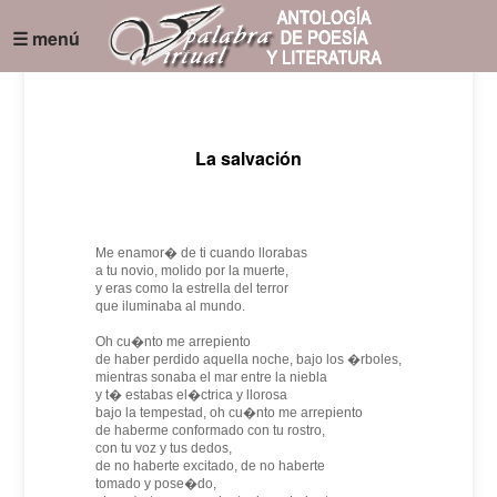
☰ menú
La salvación
Me enamor� de ti cuando llorabas
a tu novio, molido por la muerte,
y eras como la estrella del terror
que iluminaba al mundo.
Oh cu�nto me arrepiento
de haber perdido aquella noche, bajo los �rboles,
mientras sonaba el mar entre la niebla
y t� estabas el�ctrica y llorosa
bajo la tempestad, oh cu�nto me arrepiento
de haberme conformado con tu rostro,
con tu voz y tus dedos,
de no haberte excitado, de no haberte
tomado y pose�do,