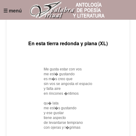
☰ menú
En esta tierra redonda y plana (XL)
Me gusta estar con vos
me est� gustando
es m�s creo que
sin vos se angosta el espacio
y falta aire
en rincones �ntimos
qu� lata
me est�s gustando
y ese gustar
tiene aspecto
de levantarse temprano
con ojeras y l�grimas