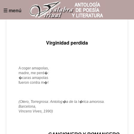
☰ menú
Virginidad perdida
A coger amapolas,
madre, me perd�:
�caras amapolas
fueron contra m�!
(Otero, Torregrosa: Antolog�a de la l�rica amorosa.
Barcelona,
Vincens Vives, 1990)