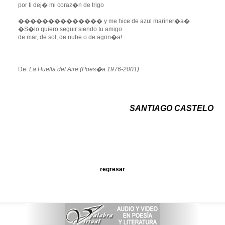
por ti dej� mi coraz�n de trigo
�������������� y me hice de azul mariner�a�
�S�lo quiero seguir siendo tu amigo
de mar, de sol, de nube o de agon�a!
De:
La Huella del Aire (Poes�a 1976-2001)
SANTIAGO CASTELO
regresar