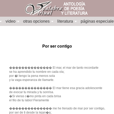
video
otras opciones
literatura
páginas especiale
Por ser contigo
�������������� El mar, el mar de tanto recordarte
se ha aprendido tu nombre en cada ola;
por �l tengo la pena menos sola
y la vaga esperanza de llamarte.
�������������� El mar tiene esa gracia adolescente
de evocar tu mirada y tu sonrisa.
�Si vieras c�mo pinta en cada brisa
el filo de tu labio! Fieramente
�������������� me he llenado de mar por ser contigo,
por ser de ti desde la lejan�a;