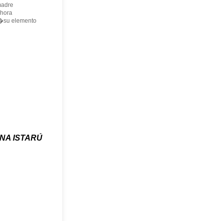
dre
ora
lemento
NA ISTARÚ