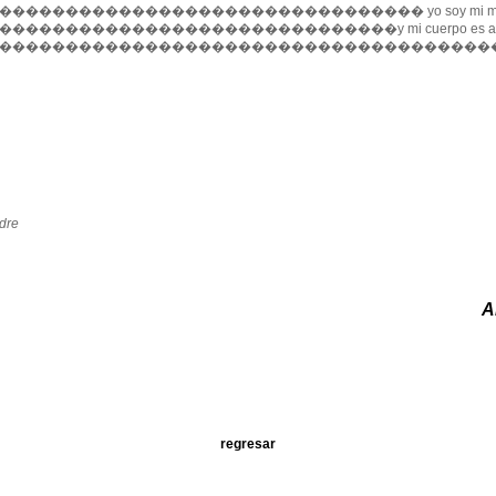
������������������������������� yo soy mi ma
�����������������������������y mi cuerpo es ah
��������������������������������������su e
dre
A
regresar