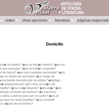
video
otras opciones
literatura
páginas especiale
Domicilio
st� mi madre? �en un terr�n infecto? �en un
to que se pudre? �en el holl�n crujiente?
n de hierro? �en una carabela carcomida? �un
uge en medio de una bala? �un fuego de
una bestia menuda que se asfixia? �debajo
est� golpeando por salir como un ni�o del
su madre? �me est� mirando? �de all�? �de
uebrado al borde del camino? �y ese trozo
no atina a abrirse paso por el cuello? �es un
sgo que los rayos liquidan? �un recuento
�un p�jaro de escombro?