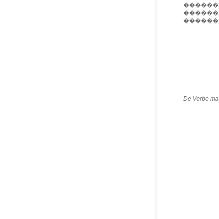
�������
�������
������
De Verbo ma