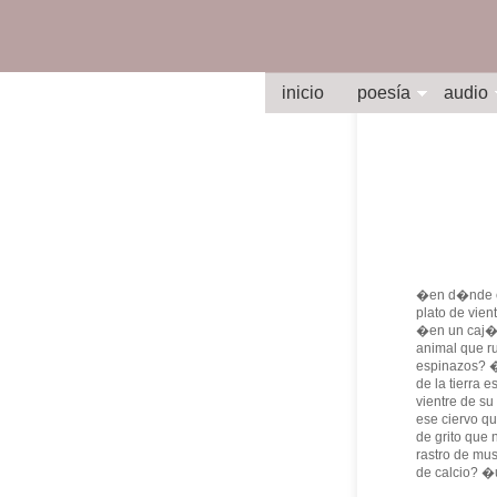
inicio
poesía
audio
�en d�nde e
plato de vien
�en un caj�
animal que r
espinazos? �
de la tierra 
vientre de 
ese ciervo q
de grito que 
rastro de mu
de calcio? 