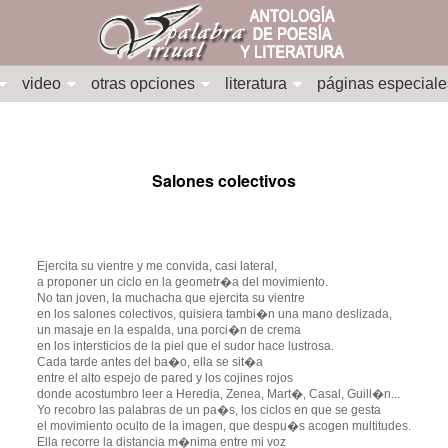
video
otras opciones
literatura
páginas especiale
Salones colectivos
Ejercita su vientre y me convida, casi lateral,
a proponer un ciclo en la geometr�a del movimiento.
No tan joven, la muchacha que ejercita su vientre
en los salones colectivos, quisiera tambi�n una mano deslizada,
un masaje en la espalda, una porci�n de crema
en los intersticios de la piel que el sudor hace lustrosa.
Cada tarde antes del ba�o, ella se sit�a
entre el alto espejo de pared y los cojines rojos
donde acostumbro leer a Heredia, Zenea, Mart�, Casal, Guill�n...
Yo recobro las palabras de un pa�s, los ciclos en que se gesta
el movimiento oculto de la imagen, que despu�s acogen multitudes.
Ella recorre la distancia m�nima entre mi voz