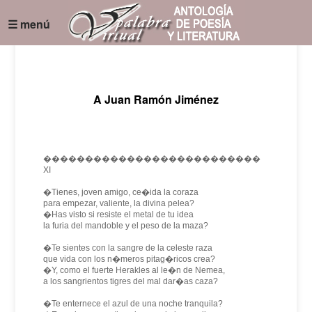
☰ menú
A Juan Ramón Jiménez
��������������������������
XI
�Tienes, joven amigo, ce�ida la coraza
para empezar, valiente, la divina pelea?
�Has visto si resiste el metal de tu idea
la furia del mandoble y el peso de la maza?
�Te sientes con la sangre de la celeste raza
que vida con los n�meros pitag�ricos crea?
�Y, como el fuerte Herakles al le�n de Nemea,
a los sangrientos tigres del mal dar�as caza?
�Te enternece el azul de una noche tranquila?