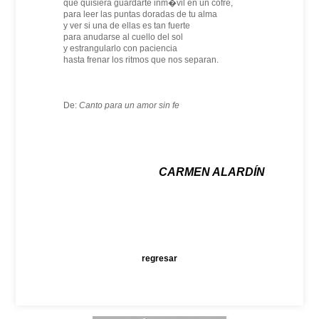
que quisiera guardarte inm�vil en un cofre,
para leer las puntas doradas de tu alma
y ver si una de ellas es tan fuerte
para anudarse al cuello del sol
y estrangularlo con paciencia
hasta frenar los ritmos que nos separan.
De:
Canto para un amor sin fe
CARMEN ALARDÍN
regresar