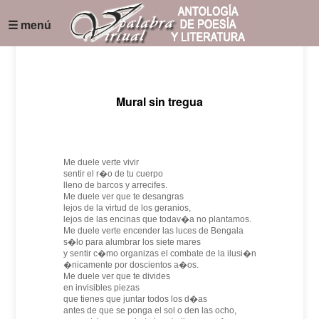
☰ menú
Mural sin tregua
Me duele verte vivir
sentir el r�o de tu cuerpo
lleno de barcos y arrecifes.
Me duele ver que te desangras
lejos de la virtud de los geranios,
lejos de las encinas que todav�a no plantamos.
Me duele verte encender las luces de Bengala
s�lo para alumbrar los siete mares
y sentir c�mo organizas el combate de la ilusi�n
�nicamente por doscientos a�os.
Me duele ver que te divides
en invisibles piezas
que tienes que juntar todos los d�as
antes de que se ponga el sol o den las ocho,