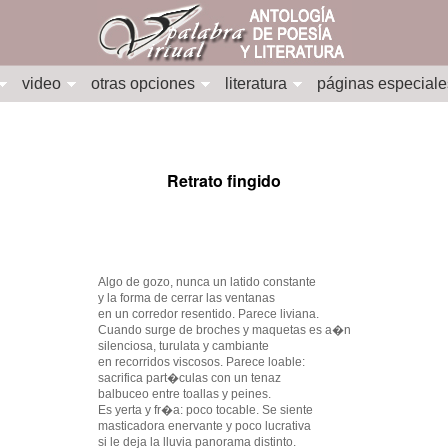
video
otras opciones
literatura
páginas especiale
Retrato fingido
Algo de gozo, nunca un latido constante
y la forma de cerrar las ventanas
en un corredor resentido. Parece liviana.
Cuando surge de broches y maquetas es a�n
silenciosa, turulata y cambiante
en recorridos viscosos. Parece loable:
sacrifica part�culas con un tenaz
balbuceo entre toallas y peines.
Es yerta y fr�a: poco tocable. Se siente
masticadora enervante y poco lucrativa
si le deja la lluvia panorama distinto.