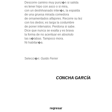
Descorre camino muy punz�n si salida
es tener hipo con asco o si mira,
con un deshilvanado inter�s, la espalda
de una gruesa mirada comedora
de ornamentados alfajores. Recorre su tez
con los dedos; es larga la costumbre
de poner intervalos. Perdona si sabe.
Dice que nunca se exalta y es brava
la forma de no acentuar en absoluto
las s�labas. Tampoco mora.
Ni habitar�a.
Selecci�n:
Guido Ferrer
CONCHA GARCÍA
regresar