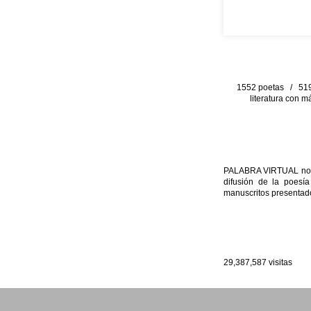
1552 poetas / 519 
literatura con m
PALABRA VIRTUAL no per
difusión de la poesía
manuscritos presentado
29,387,587
visitas