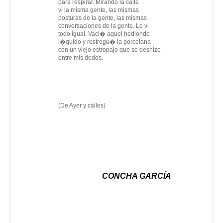
para respirar. Mirando la calle
vi la misma gente, las mismas
posturas de la gente, las mismas
conversaciones de la gente. Lo vi
todo igual. Vaci� aquel hediondo
l�quido y restregu� la porcelana
con un viejo estropajo que se deshizo
entre mis dedos.
(De Ayer y calles)
CONCHA GARCÍA