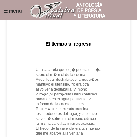
☰ menú
El tiempo sí regresa
Una cacerola que dej� puesta un d�a
sobre el m�rmol de la cocina.
Aquel lugar deshabitado largos a�os
mantuvo el utensilio. Yo era otra
al volver a destaparla. Vi moho
vi ro�a, vi part�culas muy confusas
nadando en el agua pestilente. Vi
la forma de la cacerola intacta.
Recorr� con la mirada cansina
los alrededores del lugar, y el tiempo
se volc� sobre mi: el mismo edificio,
la misma calle, las mismas acacias.
El hedor de la cacerola era tan intenso
que me apart� a la ventana