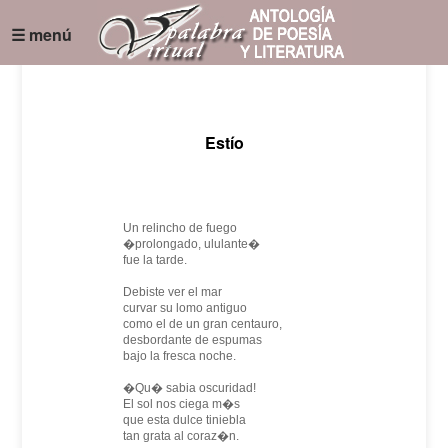
☰ menú
Estío
Un relincho de fuego
�prolongado, ululante�
fue la tarde.
Debiste ver el mar
curvar su lomo antiguo
como el de un gran centauro,
desbordante de espumas
bajo la fresca noche.
�Qu� sabia oscuridad!
El sol nos ciega m�s
que esta dulce tiniebla
tan grata al coraz�n.