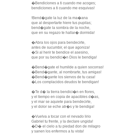
�Bendiciones a ti cuando me acoges;
bendiciones a ti cuando me esquivas!
!Bend�gate la luz de la ma�ana
que al despertarte hiere tus pupilas;
bend�gate la sombra de la noche,
que en su regazo te hallar� dormida!
�Abra los ojos para bendecirte,
antes de sucumbir, el que agoniza!
�Si al herir te bendice el asesino,
que por su bendici�n Dios le bendiga!
�Bend�gate el humilde a quien socorras!
�Bend�gante, al nombrarte, tus amigas!
�Bend�gante los siervos de tu casa!
�Los complacidos deudos te bendigan!
�Te d� la tierra bendici�n en flores,
y el tiempo en copia de apacibles d�as,
y el mar se aquiete para bendecirte,
y el dolor se eche atr�s y te bendiga!
�Vuelva a tocar con el nevado lirio
Gabriel tu frente, y la declare ungida!
�D� el cielo a tu piedad don de milagro
y sanen los enfermos a tu vista!