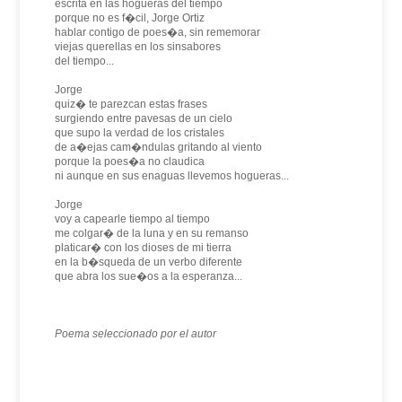
escrita en las hogueras del tiempo
porque no es f�cil, Jorge Ortiz
hablar contigo de poes�a, sin rememorar
viejas querellas en los sinsabores
del tiempo...
Jorge
quiz� te parezcan estas frases
surgiendo entre pavesas de un cielo
que supo la verdad de los cristales
de a�ejas cam�ndulas gritando al viento
porque la poes�a no claudica
ni aunque en sus enaguas llevemos hogueras...
Jorge
voy a capearle tiempo al tiempo
me colgar� de la luna y en su remanso
platicar� con los dioses de mi tierra
en la b�squeda de un verbo diferente
que abra los sue�os a la esperanza...
Poema seleccionado por el autor