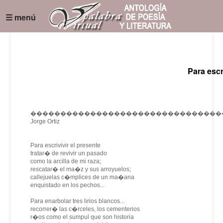
☰ menú
Para escr
��������������������������������
Jorge Ortiz
Para escrivivir el presente
tratar� de revivir un pasado
como la arcilla de mi raza;
rescatar� el ma�z y sus arroyuelos;
callejuelas c�mplices de un ma�ana
enquistado en los pechos...
Para enarbolar tres lirios blancos...
recorrer� las c�rceles, los cementerios
r�os como el sumpul que son historia