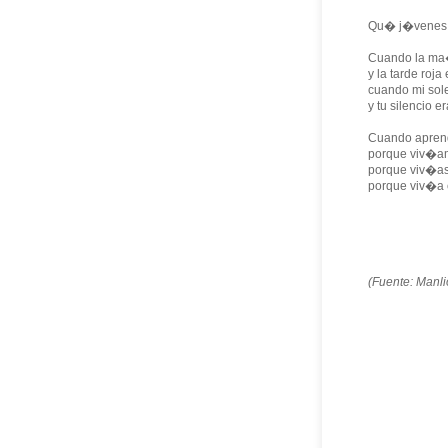
Qu� j�venes 
Cuando la ma
y la tarde roj
cuando mi sol
y tu silencio e
Cuando apren
porque viv�am
porque viv�as
porque viv�a c
(Fuente: Manli