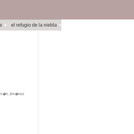
s
el refugio de la niebla
 Jim�nez