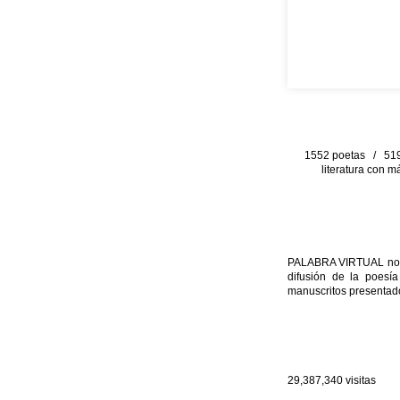
1552 poetas / 519 
literatura con m
PALABRA VIRTUAL no per
difusión de la poesía
manuscritos presentado
29,387,340
visitas