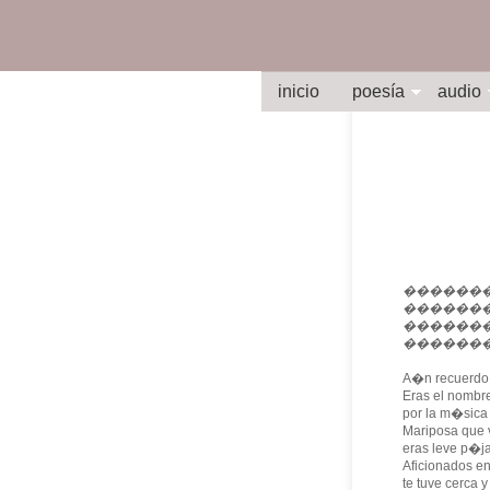
inicio
poesía
audio
���������
��������
��������
�������
A�n recuerdo 
Eras el nomb
por la m�sica
Mariposa que v
eras leve p�ja
Aficionados en
te tuve cerca y