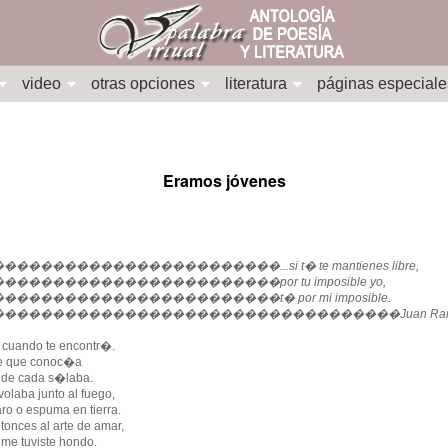
video
otras opciones
literatura
páginas especiale
Eramos jóvenes
���������������������...si t� te mantienes libre,
����������������������por tu imposible yo,
����������������������t� por mi imposible.
���������������������������������Juan Ram�n
cuando te encontr�.
re que conoc�a
 de cada s�laba.
olaba junto al fuego,
ro o espuma en tierra.
tonces al arte de amar,
 me tuviste hondo.