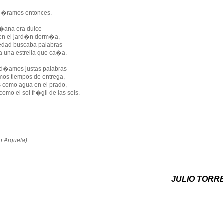
�ramos entonces.
�ana era dulce
a en el jard�n dorm�a,
edad buscaba palabras
ra una estrella que ca�a.
d�amos justas palabras
os tiempos de entrega,
 como agua en el prado,
omo el sol fr�gil de las seis.
o Argueta)
JULIO TORR