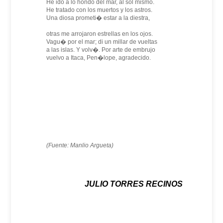
He ido a lo hondo del mar, al sol mismo.
He tratado con los muertos y los astros.
Una diosa prometi� estar a la diestra,
otras me arrojaron estrellas en los ojos.
Vagu� por el mar; di un millar de vueltas
a las islas. Y volv�. Por arte de embrujo
vuelvo a Itaca, Pen�lope, agradecido.
(Fuente: Manlio Argueta)
JULIO TORRES RECINOS