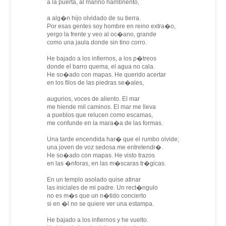
a la puerta, al marino hambriento,
a alg�n hijo olvidado de su tierra.
Por esas gentes soy hombre en reino extra�o,
yergo la frente y veo al oc�ano, grande
como una jaula donde sin tino corro.
He bajado a los infiernos, a los p�treos
donde el barro quema, el agua no cala.
He so�ado con mapas. He querido acertar
en los filos de las piedras se�ales,
augurios, voces de aliento. El mar
me hiende mil caminos. El mar me lleva
a pueblos que relucen como escamas,
me confunde en la mara�a de las formas.
Una tarde encendida har� que el rumbo olvide;
una joven de voz sedosa me entretendr�.
He so�ado con mapas. He visto trazos
en las �nforas, en las m�scaras tr�gicas.
En un templo asolado quise atinar
las iniciales de mi padre. Un rect�ngulo
no es m�s que un n�tido concierto
si en �l no se quiere ver una estampa.
He bajado a los infiernos y he vuelto.