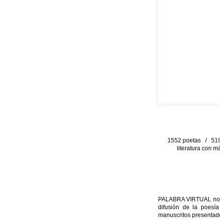
1552 poetas / 519 
literatura con m
PALABRA VIRTUAL no per
difusión de la poesía
manuscritos presentado