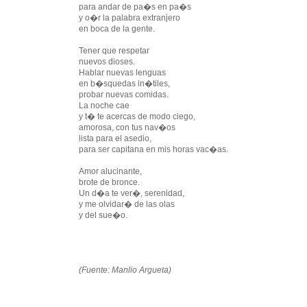
para andar de pa�s en pa�s
y o�r la palabra extranjero
en boca de la gente.
Tener que respetar
nuevos dioses.
Hablar nuevas lenguas
en b�squedas in�tiles,
probar nuevas comidas.
La noche cae
y t� te acercas de modo ciego,
amorosa, con tus nav�os
lista para el asedio,
para ser capitana en mis horas vac�as.
Amor alucinante,
brote de bronce.
Un d�a te ver�, serenidad,
y me olvidar� de las olas
y del sue�o.
(Fuente: Manlio Argueta)