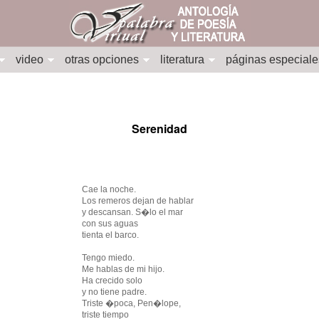
video
otras opciones
literatura
páginas especiale
Serenidad
Cae la noche.
Los remeros dejan de hablar
y descansan. S�lo el mar
con sus aguas
tienta el barco.
Tengo miedo.
Me hablas de mi hijo.
Ha crecido solo
y no tiene padre.
Triste �poca, Pen�lope,
triste tiempo