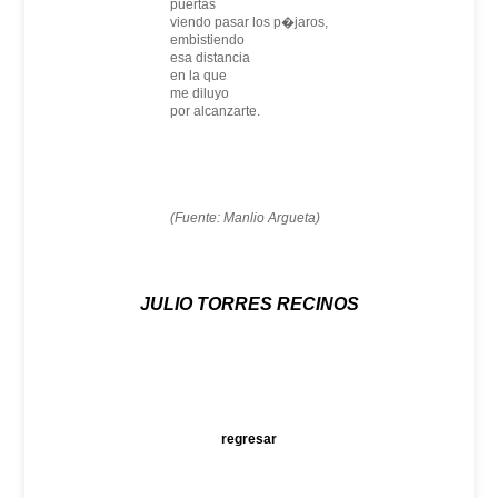
puertas
viendo pasar los p�jaros,
embistiendo
esa distancia
en la que
me diluyo
por alcanzarte.
(Fuente: Manlio Argueta)
JULIO TORRES RECINOS
regresar