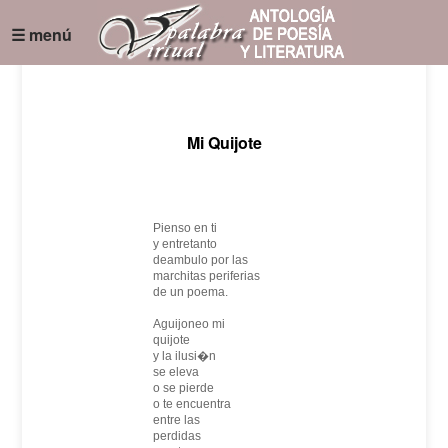
☰ menú
Mi Quijote
Pienso en ti
y entretanto
deambulo por las
marchitas periferias
de un poema.
Aguijoneo mi
quijote
y la ilusi�n
se eleva
o se pierde
o te encuentra
entre las
perdidas